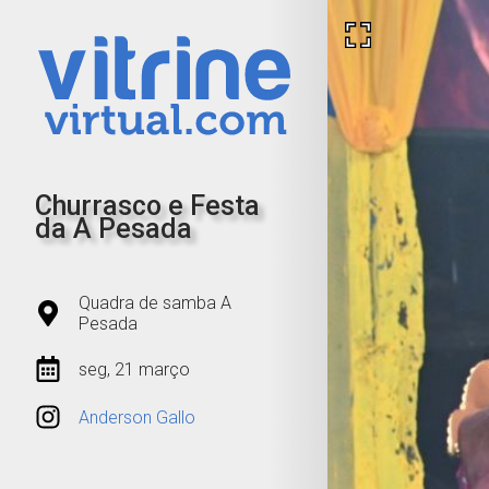
Churrasco e Festa
da A Pesada
Quadra de samba A
Pesada
seg, 21 março
Anderson Gallo