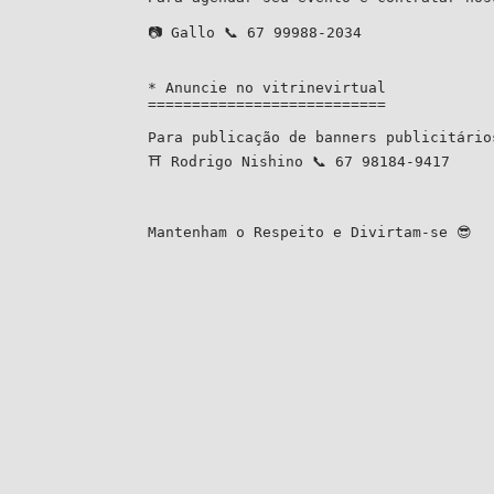
📷 Gallo 📞 67 99988-2034 

* Anuncie no vitrinevirtual

===========================

Para publicação de banners publicitário
⛩️ Rodrigo Nishino 📞 67 98184-9417

Mantenham o Respeito e Divirtam-se 😎
