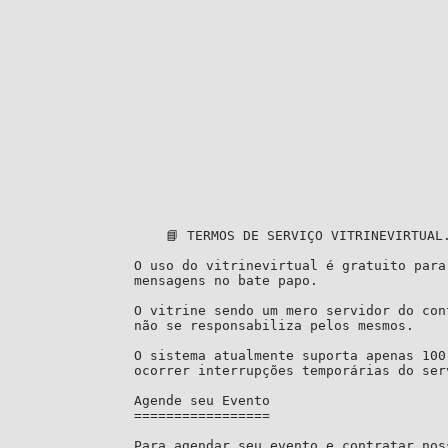
    📘 TERMOS DE SERVIÇO VITRINEVIRTUAL.COM

O uso do vitrinevirtual é gratuito para
mensagens no bate papo.

O vitrine sendo um mero servidor do con
não se responsabiliza pelos mesmos.

O sistema atualmente suporta apenas 100
ocorrer interrupções temporárias do serv
Agende seu Evento 

=================

Para agendar seu evento e contratar nos